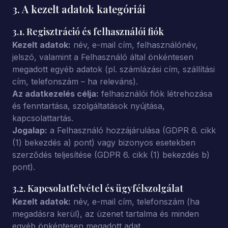
3. A kezelt adatok kategóriái
3.1. Regisztráció és felhasználói fiók
Kezelt adatok:
név, e-mail cím, felhasználónév,
jelszó, valamint a Felhasználó által önkéntesen
megadott egyéb adatok (pl. számlázási cím, szállítási
cím, telefonszám – ha releváns).
Az adatkezelés célja:
felhasználói fiók létrehozása
és fenntartása, szolgáltatások nyújtása,
kapcsolattartás.
Jogalap:
a Felhasználó hozzájárulása (GDPR 6. cikk
(1) bekezdés a) pont) vagy bizonyos esetekben
szerződés teljesítése (GDPR 6. cikk (1) bekezdés b)
pont).
3.2. Kapcsolatfelvétel és ügyfélszolgálat
Kezelt adatok:
név, e-mail cím, telefonszám (ha
megadásra kerül), az üzenet tartalma és minden
egyéb önkéntesen megadott adat.