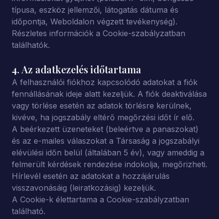
típusa, eszköz jellemzői, látogatás dátuma és
időpontja, Weboldalon végzett tevékenység).
Részletes információk a Cookie-szabályzatban
találhatók.
4. Az adatkezelés időtartama
A felhasználói fiókhoz kapcsolódó adatokat a fiók
fennállásának ideje alatt kezeljük. A fiók deaktiválása
vagy törlése esetén az adatok törlésre kerülnek,
kivéve, ha jogszabály eltérő megőrzési időt ír elő.
A beérkezett üzeneteket (beleértve a panaszokat)
és az e-mailes válaszokat a Társaság a jogszabályi
elévülési időn belül (általában 5 év), vagy ameddig a
felmerült kérdések rendezése indokolja, megőrizheti.
Hírlevél esetén az adatokat a hozzájárulás
visszavonásáig (leiratkozásig) kezeljük.
A Cookie-k élettartama a Cookie-szabályzatban
található.