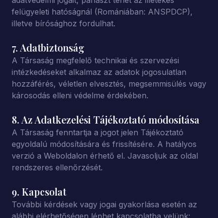
adatvédelmi jogait, panaszt tehet az illetékes
felügyeleti hatóságnál (Romániában: ANSPDCP),
illetve bírósághoz fordulhat.
7. Adatbiztonság
A Társaság megfelelő technikai és szervezési
intézkedéseket alkalmaz az adatok jogosulatlan
hozzáférés, véletlen elvesztés, megsemmisülés vagy
károsodás elleni védelme érdekében.
8. Az Adatkezelési Tájékoztató módosítása
A Társaság fenntartja a jogot jelen Tájékoztató
egyoldalú módosítására és frissítésére. A hatályos
verzió a Weboldalon érhető el. Javasoljuk az oldal
rendszeres ellenőrzését.
9. Kapcsolat
További kérdések vagy jogai gyakorlása esetén az
alábbi elérhetőségen léphet kapcsolatba velünk: