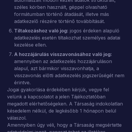
automatizált módon kezelt adatok strukturált,
széles körben használt, géppel olvasható
formátumban történő átadását, illetve más
adatkezelő részére történő továbbítását.
Tiltakozáshoz való jog:
jogos érdeken alapuló
adatkezelés esetén tiltakozhat személyes adatai
kezelése ellen.
A hozzájárulás visszavonásához való jog:
amennyiben az adatkezelés hozzájáruláson
alapul, azt bármikor visszavonhatja, a
visszavonás előtti adatkezelés jogszerűségét nem
érintve.
Jogai gyakorlása érdekében kérjük, vegye fel
velünk a kapcsolatot a jelen Tájékoztatóban
megadott elérhetőségeken. A Társaság indokolatlan
késedelem nélkül, de legkésőbb 1 hónapon belül
válaszol.
Amennyiben úgy véli, hogy a Társaság megsértette