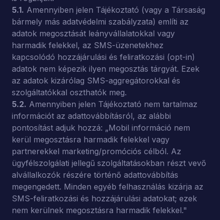
5.1.
Amennyiben jelen Tájékoztató (vagy a Társaság
bármely más adatvédelmi szabályzata) említi az
adatok megosztását leányvállalatokkal vagy
harmadik felekkel, az SMS-üzenetekhez
kapcsolódó hozzájárulási és feliratkozási (opt-in)
adatok nem képezik ilyen megosztás tárgyát. Ezek
az adatok kizárólag SMS-aggregátorokkal és
szolgáltatókkal oszthatók meg.
5.2.
Amennyiben jelen Tájékoztató nem tartalmaz
információt az adattovábbításról, az alábbi
pontosítást adjuk hozzá: „Mobil információ nem
kerül megosztásra harmadik felekkel vagy
partnerekkel marketing/promóciós célból. Az
ügyfélszolgálati jellegű szolgáltatásokban részt vevő
alvállalkozók részére történő adattovábbítás
megengedett. Minden egyéb felhasználás kizárja az
SMS-feliratkozási és hozzájárulási adatokat; ezek
nem kerülnek megosztásra harmadik felekkel."