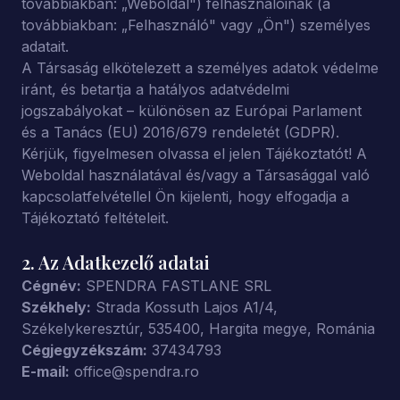
továbbiakban: „Weboldal") felhasználóinak (a
továbbiakban: „Felhasználó" vagy „Ön") személyes
adatait.
A Társaság elkötelezett a személyes adatok védelme
iránt, és betartja a hatályos adatvédelmi
jogszabályokat – különösen az Európai Parlament
és a Tanács (EU) 2016/679 rendeletét (GDPR).
Kérjük, figyelmesen olvassa el jelen Tájékoztatót! A
Weboldal használatával és/vagy a Társasággal való
kapcsolatfelvétellel Ön kijelenti, hogy elfogadja a
Tájékoztató feltételeit.
2. Az Adatkezelő adatai
Cégnév:
SPENDRA FASTLANE SRL
Székhely:
Strada Kossuth Lajos A1/4,
Székelykeresztúr, 535400, Hargita megye, Románia
Cégjegyzékszám:
37434793
E-mail:
office@spendra.ro