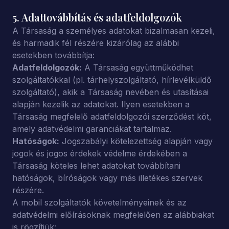
5. Adattovábbítás és adatfeldolgozók
A Társaság a személyes adatokat bizalmasan kezeli,
és harmadik fél részére kizárólag az alábbi
esetekben továbbítja:
Adatfeldolgozók:
A Társaság együttműködhet
szolgáltatókkal (pl. tárhelyszolgáltató, hírlevélküldő
szolgáltató), akik a Társaság nevében és utasításai
alapján kezelik az adatokat. Ilyen esetekben a
Társaság megfelelő adatfeldolgozói szerződést köt,
amely adatvédelmi garanciákat tartalmaz.
Hatóságok:
Jogszabályi kötelezettség alapján vagy
jogok és jogos érdekek védelme érdekében a
Társaság köteles lehet adatokat továbbítani
hatóságok, bíróságok vagy más illetékes szervek
részére.
A mobil szolgáltatók követelményeinek és az
adatvédelmi előírásoknak megfelelően az alábbiakat
is rögzítjük: